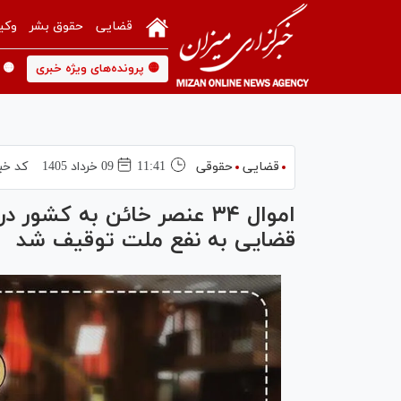
قضایی
حقوق بشر
وکی
🟡 پرونده‌های ویژه خبری
🟡 
قضایی
حقوقی
11:41
09 خرداد 1405
کد خب
اموال ۳۴ عنصر خائن به کشو
قضایی به نفع ملت توقیف شد