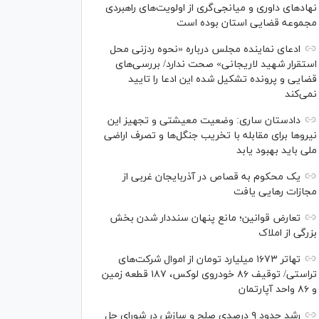
نهاد‌های داوری و میانجی‌گری از اولویت‌های راهبردی
مجموعه قضایی استان بوده است
ادعای نماینده مجلس درباره «نحوه ردزنی محل
استقرار شهید لاریجانی» صحت ندارد/ بررسی‌های
قضایی و پرونده تشکیل شده این ادعا را تایید
نمی‌کند
دادستان ساری: وضعیت معیشتی و تجهیز این
نیرو‌ها برای مقابله با تخریب جنگل‌ها و تصرف اراضی
ملی باید بهبود یابد
یک محکوم به قصاص در آذربایجان‌ غربی از
مجازات رهایی یافت
تعارض قوانین؛ مانع پنهان سنددار شدن بخش
بزرگی از املاک
تهاتر ۱۶۷۳ میلیارد تومان از اموال شرکت‌های
تراستی/ توقیف ۸۶ خودروی لوکس، ۱۸۷ قطعه زمین
و ۸۶ واحد آپارتمان
رشد حدود ۹ درصدی صلح و سازش در شورای حل