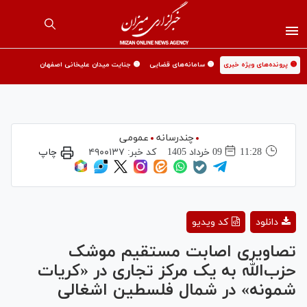
🟡 پرونده‌های ویژه خبری
🟡 سامانه‌های قضایی
🟡 جنایت میدان علیخانی اصفهان
چندرسانه
عمومی
11:28
09 خرداد 1405
کد خبر:
۴۹۰۰۱۳۷
چاپ
Play
دانلود
کد ویدیو
Video
تصاویری اصابت مستقیم موشک
حزب‌الله به یک مرکز تجاری در «کریات
شمونه‌» در شمال فلسطین اشغالی