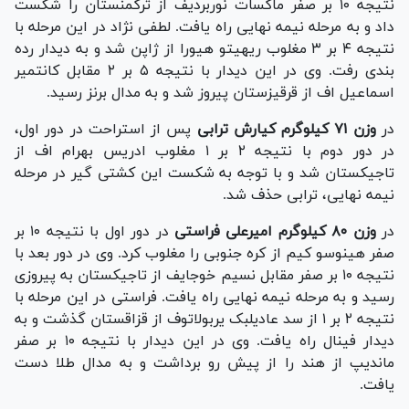
نتیجه ۱۰ بر صفر ماکسات نوربردیف از ترکمنستان را شکست
داد و به مرحله نیمه نهایی راه یافت. لطفی نژاد در این مرحله با
نتیجه ۴ بر ۳ مغلوب ریهیتو هیورا از ژاپن شد و به دیدار رده
بندی رفت. وی در این دیدار با نتیجه ۵ بر ۲ مقابل کانتمیر
اسماعیل اف از قرقیزستان پیروز شد و به مدال برنز رسید.
در
وزن ۷۱ کیلوگرم کیارش ترابی
پس از استراحت در دور اول،
در دور دوم با نتیجه ۲ بر ۱ مغلوب ادریس بهرام اف از
تاجیکستان شد و با توجه به شکست این کشتی گیر در مرحله
نیمه نهایی، ترابی حذف شد.
در
وزن ۸۰ کیلوگرم امیرعلی فراستی
در دور اول با نتیجه ۱۰ بر
صفر هینوسو کیم از کره جنوبی را مغلوب کرد. وی در دور بعد با
نتیجه ۱۰ بر صفر مقابل نسیم خوجایف از تاجیکستان به پیروزی
رسید و به مرحله نیمه نهایی راه یافت. فراستی در این مرحله با
نتیجه ۲ بر ۱ از سد عادیلبک یربولاتوف از قزاقستان گذشت و به
دیدار فینال راه یافت. وی در این دیدار با نتیجه ۱۰ بر صفر
ماندیپ از هند را از پیش رو برداشت و به مدال طلا دست
یافت.