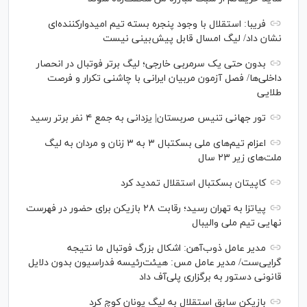
فریبا: استقلال با وجود پنجره بسته تیم امیدوارکننده‌ای
نشان داد/ لیگ امسال قابل پیش‌بینی نیست
بدون حتی یک سرمربی خارجی؛ لیگ برتر فوتبال در انحصار
داخلی‌ها/ فصل آزمون مربیان ایرانی با چاشنی تکرار و فرصت
طلایی
تور جهانی تنیس صربستان| یزدانی به جمع ۴ نفر برتر رسید
اعزام تیم‌های ملی بسکتبال ۳ به ۳ زنان و مردان به لیگ
ملت‌های زیر ۲۳ سال
کاپیتان بسکتبال استقلال تمدید کرد
پیاتزا به تهران رسید؛ رقابت ۲۸ بازیکن برای حضور در فهرست
نهایی تیم ملی والیبال
مدیر عامل ذوب‌آهن: اشکال بزرگ فوتبال ما نتیجه
گرایی‌ست/ مدیر عامل مس: هیئت‌رئیسه فدراسیون بدون دلایل
قانونی دستور به برگزاری پلی‌آف داد
بازیکن سابق استقلال به لیگ یونان کوچ کرد