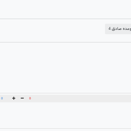
عده صادق 4
0
0