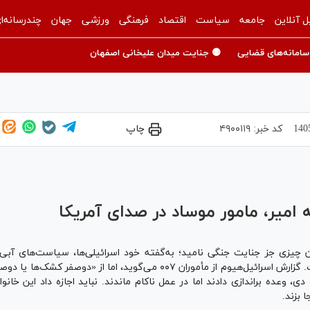
ل آنلاین
جامعه
سیاست
اقتصاد
فرهنگی
ورزشی
جهان
چندرسانه‌ا
سامانه‌های قضایی
🟡 جنایت میدان علیخانی اصفهان
کد خبر:
۴۹۰۰۱۱۹
چاپ
Play
Video
میر، مامور موساد در صدای آمریکا
ان چیزی جز جنایت جنگی نامید؛ به‌گفته خود اسرائیلی‌ها، سیاست‌های آ
آسیب‌های جدی به دریای بحرالمیت و... وارد کرده است. گزارش اسرائیل‌هیوم از 
 وعده براندازی دادند اما در عمل ناکام ماندند. نباید اجازه داد این خانواد
 بزند.