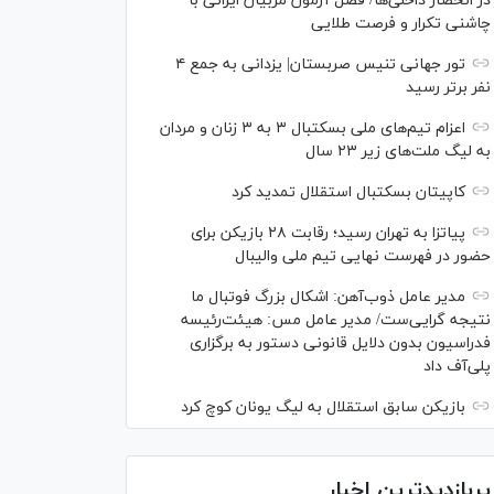
در انحصار داخلی‌ها/ فصل آزمون مربیان ایرانی با
چاشنی تکرار و فرصت طلایی
تور جهانی تنیس صربستان| یزدانی به جمع ۴
نفر برتر رسید
اعزام تیم‌های ملی بسکتبال ۳ به ۳ زنان و مردان
به لیگ ملت‌های زیر ۲۳ سال
کاپیتان بسکتبال استقلال تمدید کرد
پیاتزا به تهران رسید؛ رقابت ۲۸ بازیکن برای
حضور در فهرست نهایی تیم ملی والیبال
مدیر عامل ذوب‌آهن: اشکال بزرگ فوتبال ما
نتیجه گرایی‌ست/ مدیر عامل مس: هیئت‌رئیسه
فدراسیون بدون دلایل قانونی دستور به برگزاری
پلی‌آف داد
بازیکن سابق استقلال به لیگ یونان کوچ کرد
پربازدیدترین اخبار