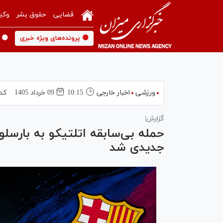
قضایی
حقوق بشر
وکی
🟡 پرونده‌های ویژه خبری
🟡 
ورزشی
اخبار خارجی
10:15
09 خرداد 1405
کد
گزارش|
حمله بی‌سابقه اتلتیکو به بارسلون
جدیدی شد