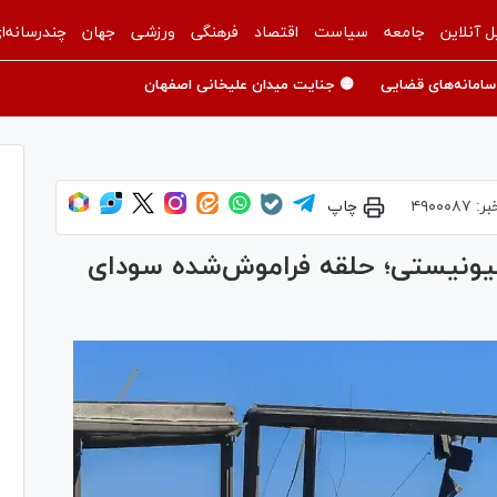
ل آنلاین
جامعه
سیاست
اقتصاد
فرهنگی
ورزشی
جهان
چندرسانه‌ا
سامانه‌های قضایی
🟡 جنایت میدان علیخانی اصفهان
بر:
۴۹۰۰۰۸۷
چاپ
یونیستی؛ حلقه فراموش‌شده سودای