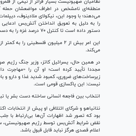
نظامیان صهیونیست بسیار فراتر از نیمی از قلمرویی
منطقه‌ای نامشخص در اطراف مواضعشان حمله کر
می‌دهند؛ با وجود این، نیکولای ملادینوف، دیپل
را به دلیل به تعویق انداختن آتش‌بس ادعایی 
دستور داده است تا کنترل ۷۰ درصد غزه را به دست گیرد.
این امر بیش از ۲ میلیون فلسطینی را
می‌کند.
در همین حال، یسرائیل کاتز، وزیر جنگ رژیم صهی
مجددا تأیید کرده است؛ او آن را «مهاجرت داوطل
زیرساخت‌های ضروری، کمبود شدید غذا و دارو و باق
نیست: این پاکسازی قومی است.
انتخاب بین فاجعه انسانی ساخته دست بشر یا تبع
نتانیاهو و شرکای ائتلافی او پیش از انتخابات اکتب
بود که تصور شد اظهارات آن‌ها بی‌ارتباط با جل
نقض شرایط آتش‌بس توسط رژیم صهیونیستی، ساده‌
اعلام قصدی هرگز نباید قابل قبول باشد.