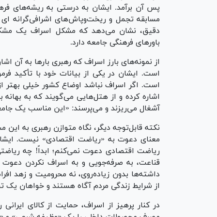
پس آن برآمد. ایشان به درستی به ریشه‌های فره
مسابقه تجمل و ریخت‌وپاش‌های اشرافی‌گرانه ای
دقیق، نشان می‌دهد که مشکل اسراف یک مشک
باورهای فرهنگی جامعه دارد.
از نمونه‌های بارز اسراف که رهبری بارها به آن اشار
است. ایشان در یکی از بیانات خود با تأکید فرم
است. اگر اسراف نباشد اوضاع کشور خیلی بهتر ا
اشاره کرده و از هتل‌هایی می‌گویند که به بهانه 
آشغال می‌ریزند و می‌پرسند: «این مناسب یک جام
نکته قابل‌توجه دیگر، نگاه متوازن رهبری به این 
معنای دعوت به «ریاضت اقتصادی» نیست. ایشان ب
ریاضت اقتصادی دعوت نمی‌کنم؛ ابداً! چه ریاضتی؟
قناعت، به صرفه‌جویی و به اسراف نکردن دعوت م
داشته‌ها بدون زیاده‌روی، نه محرومیت و زهد افرا
از شرایط زندگی مردم آگاه هستند و خواهان یک تح
در کنار پرهیز از اسراف، حمایت از کالای ایران
مصرف محصولات داخلی را یک «وظیفه شرعی» و «تکل