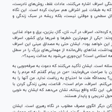
نگی اسراف اشاره می‌کنند، عادات غلط، روش‌های نادرست،
 که به طبقات غیر اشرافی هم سرایت کرده است. این نگاه
ل سطحی و موقتی نیست، بلکه ریشه در سبک زندگی و
ه کرده‌اند، اسراف در آب، نان، گاز، بنزین، برق و مواد غذایی
ودند: «یکی از مهم‌ترین خطرها و ضررها برای کشور، اسراف
ز این خواهد بود». ایشان حتی به مصداق عینی این اسراف
بهداشت، غذاهای باقی‌مانده از مهمانی‌های بزرگ را در سطل
عه اسلامی است؟ این‌جوری می‌شود به عدالت رسید؟».
مسئله است. ایشان تأکید می‌کنند که دعوت به صرفه‌جویی به
ا صراحت می‌فرمایند: «من در پیام گفتم که مردم را به
 بحمدالله ملت ما احتیاج به ریاضت ندارد. من آنها را به
ی‌کنم. اسراف، حرام است». قناعت، یعنی زندگی کردن با
طی. این نگاه واقع بینانه، نشان می‌دهد که ایشان به خوبی
ول تدریجی و پایدار هستند.
ی رکن دیگر الگوی مصرف مطلوب در نگاه رهبری است. ایشان
یف ملی» معرفی کردند. ایشان چند سال را به نام «حمایت