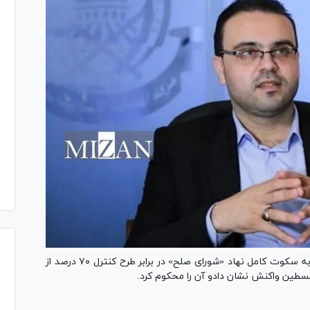
سخنگوی جنبش مقاومت اسلامی حماس در سخنانی به سکوت کامل نهاد «شورای صلح» در برابر طرح کنترل ۷۰ درصد از
لسطین واکنش نشان دادو آن را محکوم کرد.