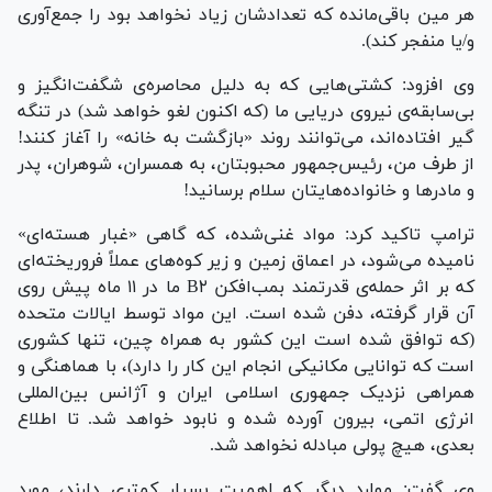
هر مین باقی‌مانده که تعدادشان زیاد نخواهد بود را جمع‌آوری
و/یا منفجر کند).
وی افزود: کشتی‌هایی که به دلیل محاصره‌ی شگفت‌انگیز و
بی‌سابقه‌ی نیروی دریایی ما (که اکنون لغو خواهد شد) در تنگه
گیر افتاده‌اند، می‌توانند روند «بازگشت به خانه» را آغاز کنند!
از طرف من، رئیس‌جمهور محبوبتان، به همسران، شوهران، پدر
و مادر‌ها و خانواده‌هایتان سلام برسانید!
ترامپ تاکید کرد: مواد غنی‌شده، که گاهی «غبار هسته‌ای»
نامیده می‌شود، در اعماق زمین و زیر کوه‌های عملاً فروریخته‌ای
که بر اثر حمله‌ی قدرتمند بمب‌افکن B۲ ما در ۱۱ ماه پیش روی
آن قرار گرفته، دفن شده است. این مواد توسط ایالات متحده
(که توافق شده است این کشور به همراه چین، تنها کشوری
است که توانایی مکانیکی انجام این کار را دارد)، با هماهنگی و
همراهی نزدیک جمهوری اسلامی ایران و آژانس بین‌المللی
انرژی اتمی، بیرون آورده شده و نابود خواهد شد. تا اطلاع
بعدی، هیچ پولی مبادله نخواهد شد.
وی گفت: موارد دیگر که اهمیت بسیار کمتری دارند، مورد