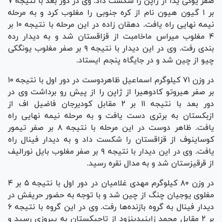
صفر یوکی یدا از ژاپن را شکست داد. وی در دور بعد با نتیجه ۷
بر ۱ گیون هیون نام از کره جنوبی را مغلوب کرد و به مرحله
نیمه نهایی راه یافت. دهقان زاده در این مرحله با نتیجه ۱۰ بر
۴ مغلوب میراس ماخامبت از قزاقستان شد و به دیدار رده
بندی رفت. وی در این دیدار با نتیجه ۹ بر صفر مغلوب یونگکی
چیو از چین شد و در جایگاه پنجم ایستاد.
در وزن ۷۱ کیلوگرم اسماعیل ظاهردوست در دور اول با نتیجه ۱۰
بر صفر هیروتو کادوهیرا از ژاپن را از پیش رو برداشت وی در
دور بعد با نتیجه ۱۱ بر ۲ مقابل کودیرجان فاضیل اف از
ازبکستان به برتری دست یافت و به مرحله نیمه نهایی راه
یافت. ظاهر دوست در این مرحله با نتیجه ۸ بر صفر تیمور
کوساینوف از قزاقستان را شکست داد و به دیدار فینال راه
یافت. وی در این دیدار با نتیجه ۹ بر صفر مغلوب بایل نورالیف
از قرقیزستان شد و به مدال نقره رسید.
در وزن ۸۰ کیلوگرم مهدی غلامیان در دور اول با نتیجه ۵ بر ۴
مغلوی یوجیان چنگ از چین شد و با توجه به حضور حریفش در
دیدار فینال به گروه بازنده‌ها رفت. وی در این گروه با نتیجه ۶
بر ۲ مقابل محمد زاینیدینزود از تاجیکستان به پیروزی رسید و