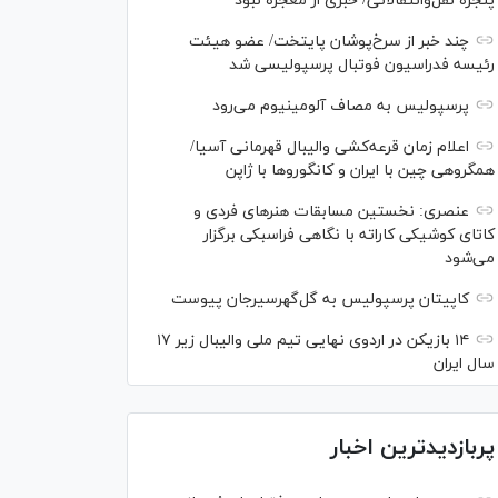
پنجره نقل‌وانتقالاتی/ خبری از معجزه نبود
چند خبر از سرخ‌پوشان پایتخت/ عضو هیئت
رئیسه فدراسیون فوتبال پرسپولیسی شد
پرسپولیس به مصاف آلومینیوم می‌رود
اعلام زمان قرعه‌کشی والیبال قهرمانی آسیا/
همگروهی چین با ایران و کانگورو‌ها با ژاپن
عنصری: نخستین مسابقات هنر‌های فردی و
کاتای کوشیکی کاراته با نگاهی فراسبکی برگزار
می‌شود
کاپیتان پرسپولیس به گل‌گهرسیرجان پیوست
۱۴ بازیکن در اردوی نهایی تیم ملی والیبال زیر ۱۷
سال ایران
پربازدیدترین اخبار