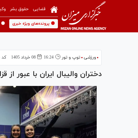
قضایی
حقوق بشر
وکی
🟡 پرونده‌های ویژه خبری
🟡 
ورزشی
توپ و تور
16:24
08 خرداد 1405
کد خ
دختران والیبال ایران با عبور از 