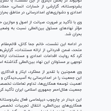
کولیوند در بخش دیگری از این نشست، با تشریح 
بشردوستانه، گزارشی از خسارات انسانی، حملا
امدادی و دشواری‌های امدادرسانی در مناطق بحران‌زد
وی با تأکید بر ضرورت صیانت از اصول و موازین حق
مؤثر نهاد‌های مسئول بین‌المللی نسبت به وضعیت
بحران شد.
در ادامه این نشست، خانم جما کانل، قائم‌مقام 
متحد، ضمن قدردانی از ارائه مستندات، گزارش‌ها
کرد که روایت اقدامات امدادی و مستندات ارائه‌
توجهی بر مسئولان این نهاد بین‌المللی گذاشته ا
وی همچنین با تقدیر از عملکرد، ایثار و فداکار
این جمعیت را در امدادرسانی به آسیب‌دیدگان و م
اهمیت توسعه همکاری‌ها، تداوم تعاملات تخصصی
جمعیت هلال‌احمر جمهوری اسلامی ایران تأکید کرد
این دیدار در چارچوب دیپلماسی فعال بشردوستانه
همکاری‌های بین‌المللی، انتقال تجربیات تخصصی