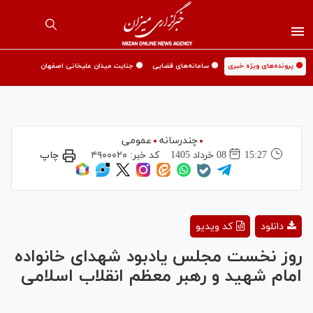
🟡 پرونده‌های ویژه خبری
🟡 سامانه‌های قضایی
🟡 جنایت میدان علیخانی اصفهان
چندرسانه
عمومی
15:27
08 خرداد 1405
کد خبر:
۴۹۰۰۰۲۰
چاپ
Play
دانلود
کد ویدیو
Video
روز نخست مجلس یادبود شهدای خانواده
امام شهید و رهبر معظم انقلاب اسلامی