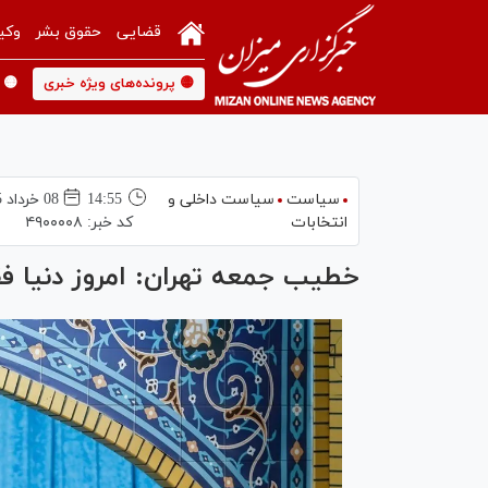
قضایی
حقوق بشر
وکی
🟡 پرونده‌های ویژه خبری
🟡 
سیاست
سیاست داخلی و
14:55
08 خرداد 1405
انتخابات
کد خبر:
۴۹۰۰۰۰۸
خطیب جمعه تهران: امروز دنیا فق