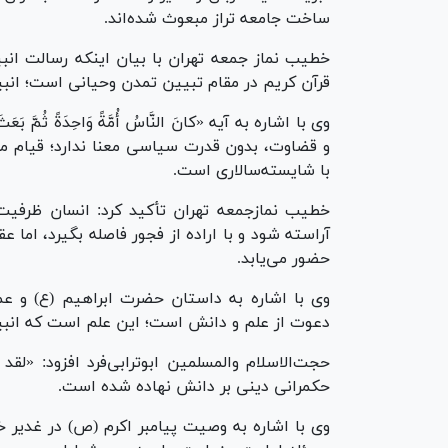
ساخت جامعه تراز مبعوث شده‌اند.
خطیب نماز جمعه تهران با بیان اینکه رسالت انب
قرآن کریم در مقام تبیین تمدن وحیانی است؛ انبیا
وی با اشاره به آیه «کانَ النَّاسُ أُمَّةً وَاحِدَةً ثُمَّ بَعَ
و قضاوت، بدون قدرت سیاسی معنا ندارد؛ قیام م
با شایسته‌سالاری است.
خطیب نمازجمعه تهران تأکید کرد: انسان ظرفیت د
آراسته شود و با اراده از فجور فاصله بگیرد، اما
حضور می‌یابد.
وی با اشاره به داستان حضرت ابراهیم (ع) و عمویش 
دعوت از علم و دانش است؛ این علم است که انبیا ر
حجت‌الاسلام والمسلمین ابوترابی‌فرد افزود: «لقد
حکمرانی دینی بر دانش نهاده شده است.
وی با اشاره به وصیت پیامبر اکرم (ص) در غدیر خم