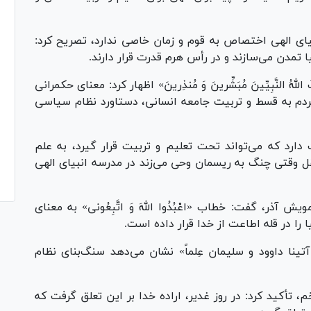
یای الهی اختصاص به قوم و زمان خاصی ندارد، تصریح کرد:
 تمدن می‌سازند و در رأس هرم قدرت قرار دارند.
ثَ اللهُ النَّبِیِّینَ مُبَشِّرینَ وَ مُنذِرینَ» اظهار کرد: معنای حکمرانی
ردم به قسط و تربیت جامعه انسانی، دستاورد نظام سیاسی
ارد که می‌تواند تحت تعلیم و تربیت قرار گیرد، به علم
 عقل وقتی چنگ به ریسمان وحی می‌زند در مدرسه انبیای الهی
آذر، گفت: خطاب «اعْبُدُوا اللهَ وَ اتَّبِعُونی» به معنای
ا در قله اطاعت از خدا قرار داده است.
 آتینا داوود و سلیمان عِلماً» نشان می‌دهد سنگ‌بنای نظام
، تأکید کرد: در روز غدیر، اراده خدا بر این تعلق گرفت که