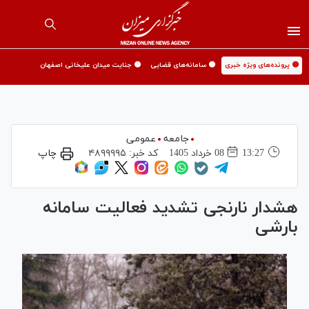
🟡 پرونده‌های ویژه خبری
🟡 سامانه‌های قضایی
🟡 جنایت میدان علیخانی اصفهان
جامعه
عمومی
13:27
08 خرداد 1405
کد خبر:
۴۸۹۹۹۹۵
چاپ
هشدار نارنجی تشدید فعالیت سامانه
بارشی