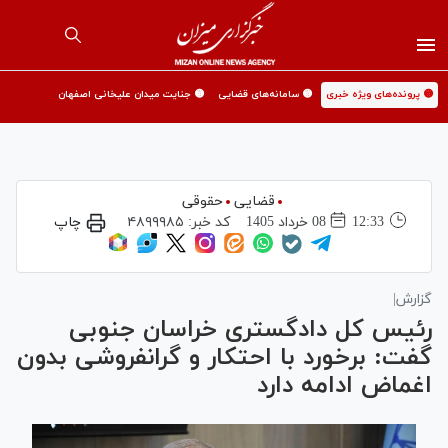
🟡 پرونده‌های ویژه خبری
🟡 سامانه‌های قضایی
🟡 جنایت میدان علیخانی اصفهان
قضایی
حقوقی
12:33
08 خرداد 1405
کد خبر:
۴۸۹۹۹۸۵
چاپ
گزارش|
رئیس کل دادگستری خراسان جنوبی
گفت: برخورد با احتکار و گرانفروشی بدون
اغماض ادامه دارد