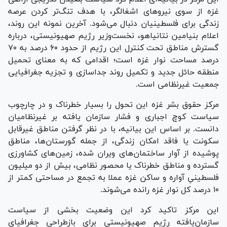
غزه از سوی نیروهای اشغالگر، با هدف تنگ‌تر کردن عرصه
زندگی برای فلسطینیان دنبال می‌شود. آخرین نمونه این روند،
اعلام بنیامین نتانیاهو، نخست‌وزیر رژیم صهیونیستی، درباره
گسترش مناطق تحت کنترل این رژیم از حدود ۶۰ درصد به ۷۰
درصد مساحت نوار غزه است؛ اقدامی که به معنای تحمیل
منطقه حائل جدید و تکمیل روند جداسازی و تجزیه جغرافیایی
جمعیت غیرنظامی است.
مرکز حقوق بشر غزه این تحول را بسیار خطرناک و در چارچوب
سیاست کوچ اجباری و فشار سازمان ‌یافته بر غیرنظامیان
دانست. بر اساس این بیانیه، با در نظر گرفتن مناطق غیرقابل
سکونت یا فاقد امکان زندگی، از جمله گورستان‌ها، مناطق
پوشیده از آوار ساختمان‌های ویران‌ شده، زمین‌های کشاورزی
گسترده و مناطق خطرناک یا محصور نظامی، بیش از دو میلیون
فلسطینیِ آواره و ساکن غزه عملا به تجمع در مساحتی کمتر از
۱۰ درصد کل نوار غزه رانده می‌شوند.
این مرکز تاکید کرد این وضعیت بخشی از سیاست
سازمان‌یافته رژیم صهیونیستی برای بازطراحی جغرافیای