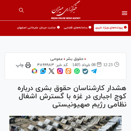
🟡 پرونده‌های ویژه خبری
🟡 سامانه‌های قضایی
🟡 جنایت میدان علیخانی اصفهان
حقوق بشر
عمومی
12:23
08 خرداد 1405
کد خبر:
۴۸۹۹۹۸۳
چاپ
هشدار کارشناسان حقوق بشری درباره
کوچ اجباری در غزه با گسترش اشغال
نظامی رژیم صهیونیستی