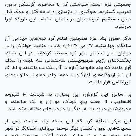
جمعیتی غزه است؛ سیاستی که با محاصره، گرسنگی دادن،
تخریب گسترده، جلوگیری از بازسازی و ادامه قتل و هدف قرار
دادن مستقیم غیرنظامیان در مناطق مختلف این باریکه اجرا
می‌شود.
مرکز حقوق بشر غزه همچنین اعلام کرد تیم‌های میدانی آن
شامگاه چهارشنبه، ۲۷ می ۲۰۲۶ (۶ خرداد) جنایت هولناکی را در
خیابان عمر المختار شهر غزه مستند کرده‌اند. در این حمله،
جنگنده‌های رژیم صهیونیستی ساختمانی سه ‌طبقه را هدف
قرار دادند که چند خانواده آواره در آن سکونت داشتند و اطراف
آن نیز اردوگاه‌های آوارگان با ده‌ها چادر مملو از خانواده‌های
غیرنظامی قرار داشت.
بر اساس این گزارش، این بمباران به شهادت ۱۰ شهروند
فلسطینی، از جمله پنج کودک، دو زن و یک سالمند، و
مجروح‌شدن حدود ۳۰ نفر دیگر با جراحت‌های مختلف منجر شد.
این مرکز اضافه کرد که این حمله چند ساعت پس از
عملیات‌های ترور و کشتار دیگر توسط نیروهای اشغالگر در شهر
غزه انجام شد و در سایه تشدید آشکار سیاست ترور و