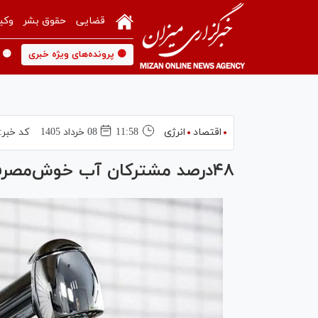
قضایی
حقوق بشر
وکی
🟡 پرونده‌های ویژه خبری
🟡 
اقتصاد
انرژی
11:58
08 خرداد 1405
کد خبر:
۴۸درصد مشترکان آب خوش‌مصرف هستند