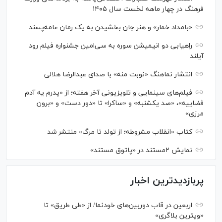
فرهنگ در چهار ماهه نخست سال ۱۴۰۵
«بامداد خمار» و هنر جان بخشیدن به یک رمان عامه‌پسند
راهیابی دو انیمیشن سوره به سی‌امین جشنواره فیلم رود
آیلند
انتشار نماهنگ «نوبت منه» با صدای عبدالرضا هلالی
فیلم‌های سینمایی و تلویزیونی آخر هفته؛ از «پدرم یه آدم
فضاییه»، «صد یکشنبه» و «ساکرا» تا «دور دست» و «برون
مرزی»
کتاب «انقلاب مشروطه؛ از تولد تا مرگ» منتشر شد
نمایش ۲مستند در «پاتوق مستند»
پربازدیدترین اخبار
اربعین در قاب دوربین‌های خودنما/ از «طی طریق» تا
«ویترین بلاگری»