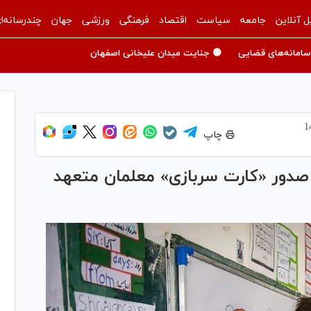
ل آنلاین
جامعه
سیاست
اقتصاد
فرهنگی
ورزشی
جهان
چندرسانه‌ا
سامانه‌های قضایی
🟡 جنایت میدان علیخانی اصفهان
چاپ
صدور «کارت سربازی» معلمان متعهد