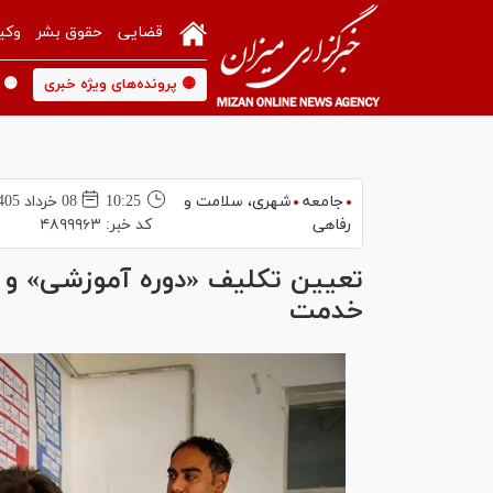
قضایی
حقوق بشر
وکی
🟡 پرونده‌های ویژه خبری
🟡 
جامعه
شهری،‌ سلامت و
10:25
08 خرداد 1405
رفاهی
کد خبر:
۴۸۹۹۹۶۳
تعیین تکلیف «دوره آموزشی» و 
خدمت