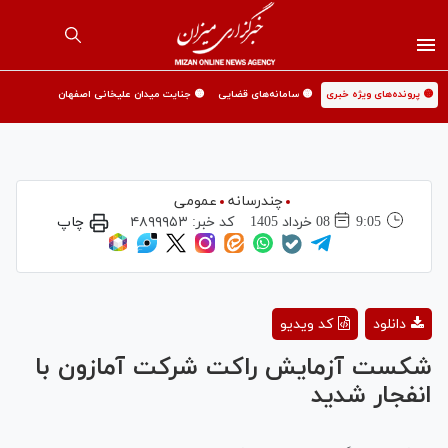
🟡 پرونده‌های ویژه خبری
🟡 سامانه‌های قضایی
🟡 جنایت میدان علیخانی اصفهان
چندرسانه
عمومی
9:05
08 خرداد 1405
کد خبر:
۴۸۹۹۹۵۳
چاپ
Play
دانلود
کد ویدیو
Video
شکست آزمایش راکت شرکت آمازون با
انفجار شدید