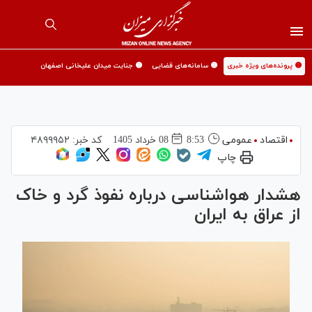
🟡 پرونده‌های ویژه خبری
🟡 سامانه‌های قضایی
🟡 جنایت میدان علیخانی اصفهان
اقتصاد
عمومی
8:53
08 خرداد 1405
کد خبر:
۴۸۹۹۹۵۲
چاپ
هشدار هواشناسی درباره نفوذ گرد و خاک
از عراق به ایران