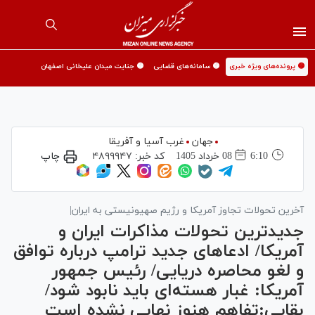
🟡 پرونده‌های ویژه خبری
🟡 سامانه‌های قضایی
🟡 جنایت میدان علیخانی اصفهان
جهان
غرب آسیا و آفریقا
6:10
08 خرداد 1405
کد خبر:
۴۸۹۹۹۴۷
چاپ
آخرین تحولات تجاوز آمریکا و رژیم صهیونیستی به ایران|
جدیدترین تحولات مذاکرات ایران و
آمریکا/ ادعا‌های جدید ترامپ درباره توافق
و لغو محاصره دریایی/ رئیس جمهور
آمریکا: غبار هسته‌ای باید نابود شود/
بقایی:تفاهم هنوز نهایی نشده است