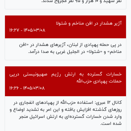
نفر شهید و ۱۰ هزار و ۹۵ نفر مجروح شدند.
آژیر هشدار در افن مناخم و شتولا
۱۴۰۵/۰۳/۰۸ - ۱۶:۲۷
در پی حمله پهپادی از لبنان، آژیرهای هشدار در «افن
مناخم» و «شتولا» در الجلیل غربی به صدا درآمد.
خسارات گسترده‌ به ارتش رژیم صهیونیستی درپی
حملات پهپادی حزب‌الله
۱۴۰۵/۰۳/۰۸ - ۱۶:۲۶
کانال ۱۲ عبری: استفاده حزب‌الله از پهپاد‌های انفجاری در
روز‌های گذشته افزایش یافته و این امر به تشدید اوضاع و
وارد شدن خسارات گسترده‌ای به ارتش اسرائیل منجر
شده است.