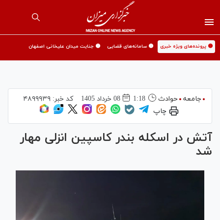
🟡 پرونده‌های ویژه خبری
🟡 سامانه‌های قضایی
🟡 جنایت میدان علیخانی اصفهان
جامعه
حوادث
1:18
08 خرداد 1405
کد خبر:
۴۸۹۹۹۳۹
چاپ
آتش در اسکله بندر کاسپین انزلی مهار
شد