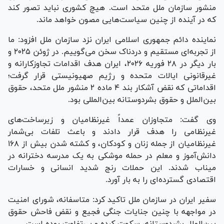
منشور سازمان ملل متحد است. هیچ کشوری نباید تصور کند
که در آینده از چنین سیاست‌هایی مصون خواهد ماند.
نماینده دائم جمهوری اسلامی ایران نزد سازمان ملل افزود: ما
از تجربه‌ای مستقیم و دردناک سخن می‌گوییم. در ژوئن ۲۰۲۵ و
بار دیگر در ۲۸ فوریه ۲۰۲۶، ایران هدف اقدامات تجاوزکارانه و
غیرقانونی ایالات متحده و رژیم صهیونیستی قرار گرفت؛
اقداماتی که نقض آشکار بند ۴ ماده ۲ منشور ملل متحد، حقوق
بین‌الملل و حقوق بشردوستانه بین‌المللی بود.
وی گفت: متجاوزان عمداً غیرنظامیان و زیرساخت‌های
غیرنظامی را هدف قرار دادند و باعث تلفات بی‌شمار
غیرنظامیان از جمله زنان و کودکان، و کشته شدن بیش از ۱۶۸
دانش‌آموز و معلم در حمله موشکی به یک مدرسه دخترانه در
میناب شدند. این حملات رنج شدید انسانی و خسارات
اقتصادی گسترده‌ای را به بار آورد.
سفیر ایران در سازمان ملل تاکید کرد: متاسفانه، شورای امنیت
در مواجهه با چنین جنایات جنگی فجیع و نقض فاحش حقوق