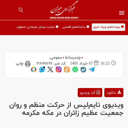
🟡 پرونده‌های ویژه خبری
🟡 سامانه‌های قضایی
🟡 جنایت میدان علیخانی اصفهان
چندرسانه
عمومی
16:22
07 خرداد 1405
کد خبر:
۴۸۹۹۸۹۹
چاپ
Play
دانلود
کد ویدیو
Video
ویدیوی تایم‌لپس از حرکت منظم و روان
جمعیت عظیم زائران در مکه مکرمه