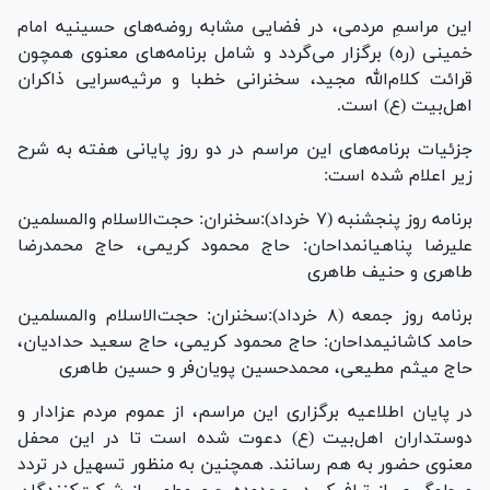
​این مراسمِ مردمی، در فضایی مشابه روضه‌های حسینیه امام
خمینی (ره) برگزار می‌گردد و شامل برنامه‌های معنوی همچون
قرائت کلام‌الله مجید، سخنرانی خطبا و مرثیه‌سرایی ذاکران
اهل‌بیت (ع) است.
​جزئیات برنامه‌های این مراسم در دو روز پایانی هفته به شرح
زیر اعلام شده است:​
برنامه روز پنجشنبه (۷ خرداد):​سخنران: حجت‌الاسلام والمسلمین
علیرضا پناهیان​مداحان: حاج محمود کریمی، حاج محمدرضا
طاهری و حنیف طاهری​
برنامه روز جمعه (۸ خرداد):​سخنران: حجت‌الاسلام والمسلمین
حامد کاشانی​مداحان: حاج محمود کریمی، حاج سعید حدادیان،
حاج میثم مطیعی، محمدحسین پویان‌فر و حسین طاهری
در پایان اطلاعیه برگزاری این مراسم، از عموم مردم عزادار و
دوستداران اهل‌بیت (ع) دعوت شده است تا در این محفل
معنوی حضور به هم رسانند. همچنین به منظور تسهیل در تردد