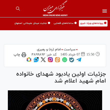
🟡 پرونده‌های ویژه خبری
🟡 سامانه‌های قضایی
🟡 جنایت میدان علیخانی اصفهان
سیاست
امام (ره) و رهبری
15:50
07 خرداد 1405
کد خبر:
۴۸۹۹۸۹۲
چاپ
جزئیات اولین یادبود شهدای خانواده
امام شهید اعلام شد