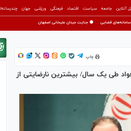
ل آنلاین
جامعه
سیاست
اقتصاد
فرهنگی
ورزشی
جهان
چندرسانه‌ا
سامانه‌های قضایی
🟡 جنایت میدان علیخانی اصفهان
چاپ
انه فواد طی یک سال/ بیشترین نارضایتی از