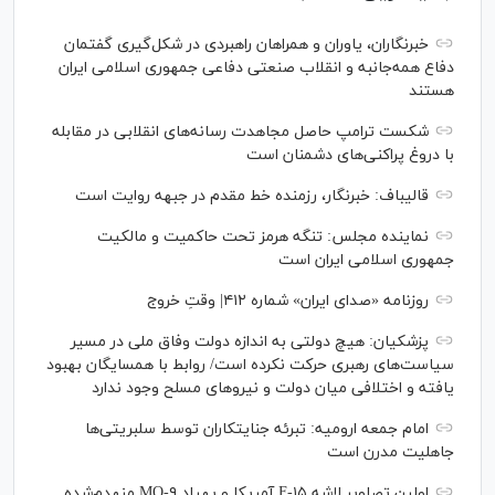
خبرنگاران، یاوران و همراهان راهبردی در شکل‌گیری گفتمان
دفاع همه‌جانبه و انقلاب صنعتی دفاعی جمهوری اسلامی ایران
هستند
شکست ترامپ حاصل مجاهدت رسانه‌های انقلابی در مقابله
با دروغ پراکنی‌های دشمنان است
قالیباف: خبرنگار، رزمنده خط مقدم در جبهه روایت است
نماینده مجلس: تنگه هرمز تحت حاکمیت و مالکیت
جمهوری اسلامی ایران است
روزنامه «صدای ایران» شماره ۴۱۲| وقتِ خروج
پزشکیان: هیچ دولتی به اندازه دولت وفاق ملی در مسیر
سیاست‌های رهبری حرکت نکرده است/ روابط با همسایگان بهبود
یافته و اختلافی میان دولت و نیروهای مسلح وجود ندارد
امام جمعه ارومیه: تبرئه جنایتکاران توسط سلبریتی‌ها
جاهلیت مدرن است
اولین تصاویر لاشه F-۱۵ آمریکا و پهپاد MQ-۹ منهدم‌شده