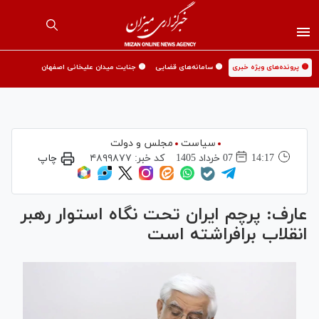
🟡 پرونده‌های ویژه خبری
🟡 سامانه‌های قضایی
🟡 جنایت میدان علیخانی اصفهان
سیاست
مجلس و دولت
14:17
07 خرداد 1405
کد خبر:
۴۸۹۹۸۷۷
چاپ
عارف: پرچم ایران تحت نگاه استوار رهبر
انقلاب برافراشته است