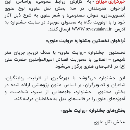
خبرگزاری میزان
-
به گزارش روابط عمومی، براساس این
فراخوان هنرمندان در سه بخش نَقل علوی، لوح علوی
(تصویرسازی، هوش مصنوعی) و شعر علوی به شرح ذیل آثار
خود را با اولویت نگاه به محتوای موجود در سایت جشنواره به
آدرس WWW.revayatalavi.ir ارسال کنند.
فراخوان نخستین جشنواره «روایت علوی»
نخستین جشنواره «روایت علوی» با هدف ترویج جریان هنر
شیعی – انقلابی با محوریت فضائل امیرالمؤمنین حضرت علی
(ع) در قالب‌های هنری برگزار می‌شود.
این جشنواره می‌کوشد با بهره‌گیری از ظرفیت روایتگران،
شاعران و تصویرگران، بر اساس متون پژوهشی ارائه شده در
بخش محتوی جشنواره، جلوه‌هایی از سیره، شخصیت و
آموزه‌های علوی را در قالب‌های ذیل به مخاطبان عرضه کند.
بخش‌های جشنواره «روایت علوی»
-بخش نقل علوی