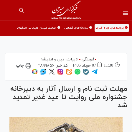
🟡 پرونده‌های ویژه خبری
🟡 سامانه‌های قضایی
🟡 جنایت میدان علیخانی اصفهان
فرهنگی
ادبیات، دین و اندیشه
11:30
07 خرداد 1405
کد خبر:
۴۸۹۹۸۵۶
چاپ
مهلت ثبت نام و ارسال آثار به دبیرخانه
جشنواره ملی روایت تا عید غدیر تمدید
شد