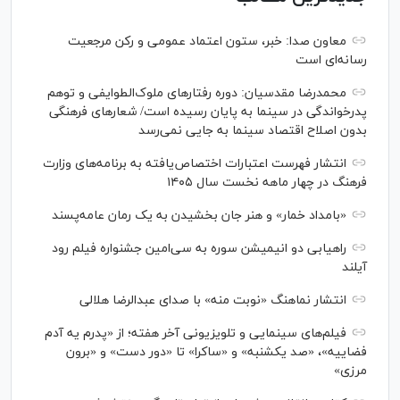
معاون صدا: خبر، ستون اعتماد عمومی و رکن مرجعیت
رسانه‌ای است
محمدرضا مقدسیان: دوره رفتارهای ملوک‌الطوایفی و توهم
پدرخواندگی در سینما به پایان رسیده است/ شعارهای فرهنگی
بدون اصلاح اقتصاد سینما به جایی نمی‌رسد
انتشار فهرست اعتبارات اختصاص‌یافته به برنامه‌های وزارت
فرهنگ در چهار ماهه نخست سال ۱۴۰۵
«بامداد خمار» و هنر جان بخشیدن به یک رمان عامه‌پسند
راهیابی دو انیمیشن سوره به سی‌امین جشنواره فیلم رود
آیلند
انتشار نماهنگ «نوبت منه» با صدای عبدالرضا هلالی
فیلم‌های سینمایی و تلویزیونی آخر هفته؛ از «پدرم یه آدم
فضاییه»، «صد یکشنبه» و «ساکرا» تا «دور دست» و «برون
مرزی»