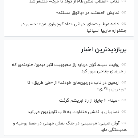
کتاب «انقلاب مشروطه؛ از تولد تا مرگ» منتشر شد
نمایش ۲مستند در «پاتوق مستند»
ادامه موفقیت‌های جهانی «ماه کوچولوی من»؛ حضور در
جشنواره ماربیا اسپانیا
پربازدیدترین اخبار
روایت سینماگران درباره راز محبوبیت اکبر عبدی/ هنرمندی که
از مرزهای جناحی عبور کرد
اربعین در قاب دوربین‌های خودنما/ از «طی طریق» تا
«ویترین بلاگری»
«مینا» ۲ جایزه از راه ابریشم گرفت
قصابیان با نقشی متفاوت به قاب تلویزیون می‌آید
آرش امینی: موسیقی در جنگ نقش مهمی در حفظ روحیه و
همبستگی دارد