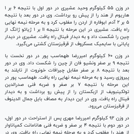
در وزن ۵۵ کیلوگرم وحید عشیری در دور اول با نتیجه ۶ بر ۱
هاریوم از هند را از پیش رو برداشت. وی در دور بعد با نتیجه
۵ بر ۲ آدم ابوفاره از اردن را مغلوب کرد و به مرحله نیمه نهایی
راه یافت. عشیری در این مرحله با نتیجه ۱۱ بر ۱ ژیائو ژانگ از
چین را شکست داد و به دیدار فینال راه یافت. عشیری در دیدار
پایانی با سایمیک عسکروف از قرقیزستان کشتی می‌گیرد.
در وزن ۶۰ کیلوگرم امیررضا طهماسب پور در دور نخست با
نتیجه ۹ بر صفر ونشیو فان از چین را شکست داد. وی در دور
بعد با نتیجه ۸ بر صفر مقابل چیرافات خونروت از تایلند به
پیروزی رسید و به مرحله نیمه نهایی راه یافت. طهماسب پور در
این مرحله با نتیجه ۷ بر صفر و ضربه فنی صدرالدین
تولکینبویف از ازبکستان را از پیش رو برداشت و به دیدار
فینال راه یافت. وی در این دیدار به مصاف بایل جمال الدینوف
از قرقیزستان می‌رود.
در وزن ۹۲ کیلوگرم امیررضا مهری پس از استراحت در دور اول،
در دور دوم با نتیجه ۴ بر صفر و ضربه فنی هانامانت کمپاناوار
از هند را مغلوب کرد و به مرحله نیمه نهایی راه یافت. وی در