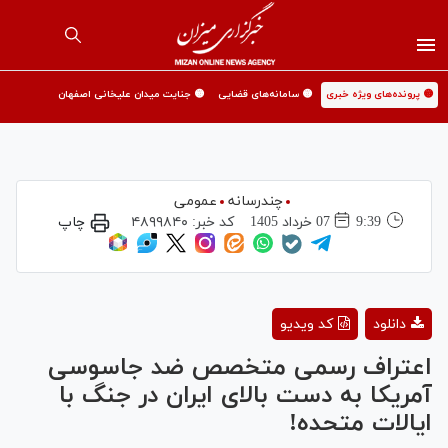
🟡 پرونده‌های ویژه خبری
🟡 سامانه‌های قضایی
🟡 جنایت میدان علیخانی اصفهان
چندرسانه
عمومی
9:39
07 خرداد 1405
کد خبر:
۴۸۹۹۸۴۰
چاپ
Play
دانلود
کد ویدیو
Video
اعتراف رسمی متخصص ضد جاسوسی
آمریکا به دست بالای ایران در جنگ با
ایالات متحده!