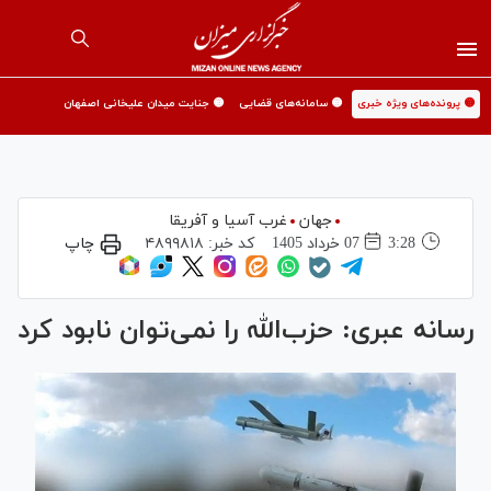
🟡 پرونده‌های ویژه خبری
🟡 سامانه‌های قضایی
🟡 جنایت میدان علیخانی اصفهان
جهان
غرب آسیا و آفریقا
3:28
07 خرداد 1405
کد خبر:
۴۸۹۹۸۱۸
چاپ
رسانه عبری: حزب‌الله را نمی‌توان نابود کرد