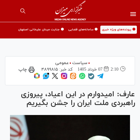
🟡 پرونده‌های ویژه خبری
🟡 سامانه‌های قضایی
🟡 جنایت میدان علیخانی اصفهان
سیاست
عمومی
2:10
07 خرداد 1405
کد خبر:
۴۸۹۹۸۱۵
چاپ
عارف: امیدوارم در این اعیاد، پیروزی
راهبردی ملت ایران را جشن بگیریم