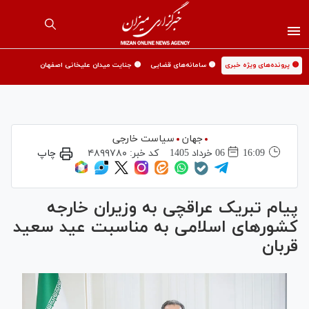
🟡 پرونده‌های ویژه خبری
🟡 سامانه‌های قضایی
🟡 جنایت میدان علیخانی اصفهان
جهان
سیاست خارجی
16:09
06 خرداد 1405
کد خبر:
۴۸۹۹۷۸۰
چاپ
پیام تبریک عراقچی به وزیران خارجه
کشورهای اسلامی به مناسبت عید سعید
قربان