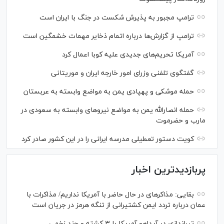
ترامپ مجبور به پذیرش شکست در جنگ با ایران است
ترامپ از گزارش‌ها درباره اتمام ذخایر مهمات خشمگین است
آمریکا تحریم‌های جدیدی علیه کوبا اعمال کرد
گفتگوی تلفنی وزرای امور خارجه ایران و موریتانی
حمله موشکی و پهپادی یمن به مواضع وابسته به عربستان
حمله انصارالله یمن به مواضع نیرو‌های وابسته به سعودی در
مارب و حضرموت
کویت دستور تعطیلی مدرسه ایرانی را در این کشور صادر کرد
پربازدیدترین اخبار
بقایی: مذاکره‎ای در حال حاضر با آمریکا نداریم/ مذاکرات با
عمان درباره تردد ایمن کشتیرانی از تنگه هرمز در جریان است
تیراندازی در آیداهو آمریکا با ۳ کشته و چند زخمی