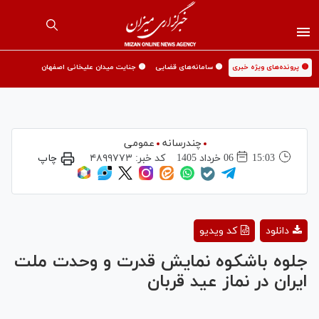
🟡 پرونده‌های ویژه خبری
🟡 سامانه‌های قضایی
🟡 جنایت میدان علیخانی اصفهان
چندرسانه
عمومی
15:03
06 خرداد 1405
کد خبر:
۴۸۹۹۷۷۳
چاپ
Play
دانلود
کد ویدیو
Video
جلوه باشکوه نمایش قدرت و وحدت ملت
ایران در نماز عید قربان