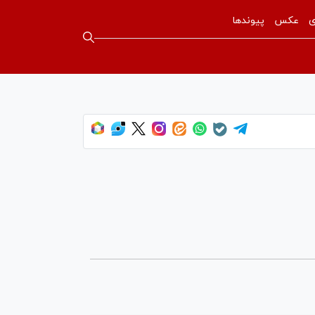
ی
عکس
پیوندها