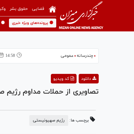
قضایی
حقوق بشر
وکی
🟡 پرونده‌های ویژه خبری
🟡 
چندرسانه
عمومی
14:58
دانلود
کد ویدیو
تصاویری از حملات مداوم رژیم 
برچسب ها:
رژیم صهیونیستی