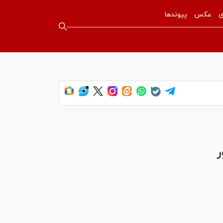
ی
عکس
پیوندها
ر