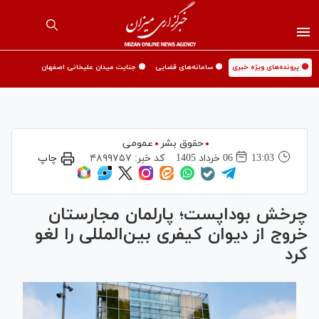
🟡 پرونده‌های ویژه خبری
🟡 سامانه‌های قضایی
🟡 جنایت میدان علیخانی اصفهان
حقوق بشر
عمومی
13:03
06 خرداد 1405
کد خبر:
۴۸۹۹۷۵۷
چاپ
چرخش بوداپست؛ پارلمان مجارستان
خروج از دیوان کیفری بین‌المللی را لغو
کرد