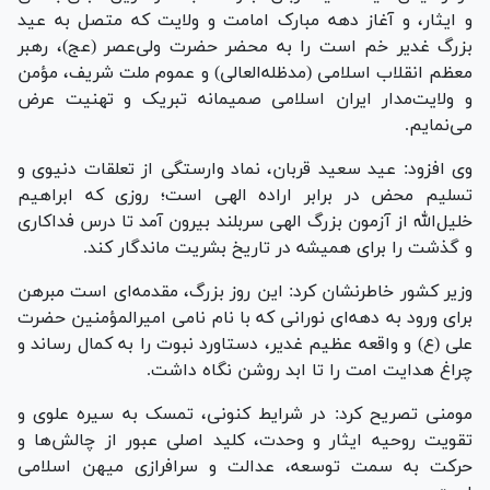
و ایثار، و آغاز دهه مبارک امامت و ولایت که متصل به عید
بزرگ غدیر خم است را به محضر حضرت ولی‌عصر (عج)، رهبر
معظم انقلاب اسلامی (مدظله‌العالی) و عموم ملت شریف، مؤمن
و ولایت‌مدار ایران اسلامی صمیمانه تبریک و تهنیت عرض
می‌نمایم.
وی افزود: عید سعید قربان، نماد وارستگی از تعلقات دنیوی و
تسلیم محض در برابر اراده الهی است؛ روزی که ابراهیم
خلیل‌الله از آزمون بزرگ الهی سربلند بیرون آمد تا درس فداکاری
و گذشت را برای همیشه در تاریخ بشریت ماندگار کند.
وزیر کشور خاطرنشان کرد: این روز بزرگ، مقدمه‌ای است مبرهن
برای ورود به دهه‌ای نورانی که با نام نامی امیرالمؤمنین حضرت
علی (ع) و واقعه عظیم غدیر، دستاورد نبوت را به کمال رساند و
چراغ هدایت امت را تا ابد روشن نگاه داشت.
مومنی تصریح کرد: در شرایط کنونی، تمسک به سیره علوی و
تقویت روحیه ایثار و وحدت، کلید اصلی عبور از چالش‌ها و
حرکت به سمت توسعه، عدالت و سرافرازی میهن اسلامی