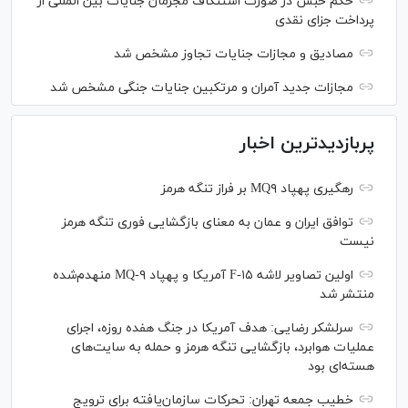
حکم حبس در صورت استنکاف مجرمان جنایات بین المللی از
پرداخت جزای نقدی
مصادیق و مجازات جنایات تجاوز مشخص شد
مجازات جدید آمران و مرتکبین جنایات جنگی مشخص شد
پربازدیدترین اخبار
رهگیری پهپاد MQ۹ بر فراز تنگه هرمز
توافق ایران و عمان به معنای بازگشایی فوری تنگه هرمز
نیست
اولین تصاویر لاشه F-۱۵ آمریکا و پهپاد MQ-۹ منهدم‌شده
منتشر شد
سرلشکر رضایی: هدف آمریکا در جنگ هفده روزه، اجرای
عملیات هوابرد، بازگشایی تنگه هرمز و حمله به سایت‌های
هسته‌ای بود
خطیب جمعه تهران: تحرکات سازمان‌یافته برای ترویج