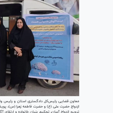
معاون قضایی رئیس‌کل دادگستری استان و رئیس واحد
ازدواج حضرت علی (ع) و حضرت فاطمه زهرا (س)، پویش
ترویج ازدواج آسان، تحکیم بنیان خانواده و ارتقای 