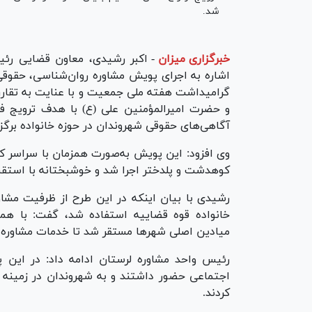
شد.
خبرگزاری میزان
-
اکبر رشیدی، معاون قضایی رئی
اشاره به اجرای پویش مشاوره روان‌شناسی، حقوقی و
گرامیداشت هفته ملی جمعیت و با عنایت به تقارن 
و حضرت امیرالمؤمنین علی (ع) با هدف ترویج ف
آگاهی‌های حقوقی شهروندان در حوزه خانواده برگزا
وی افزود: این پویش به‌صورت همزمان با سراسر کشور
کوهدشت و پلدختر اجرا شد و خوشبختانه با استقب
رشیدی با بیان اینکه در این طرح از ظرفیت مشاو
خانواده قوه قضاییه استفاده شد، گفت: با هما
میادین اصلی شهر‌ها مستقر شد تا خدمات مشاوره‌ا
رئیس واحد مشاوره لرستان ادامه داد: در این 
اجتماعی حضور داشتند و به شهروندان در زمینه م
کردند.