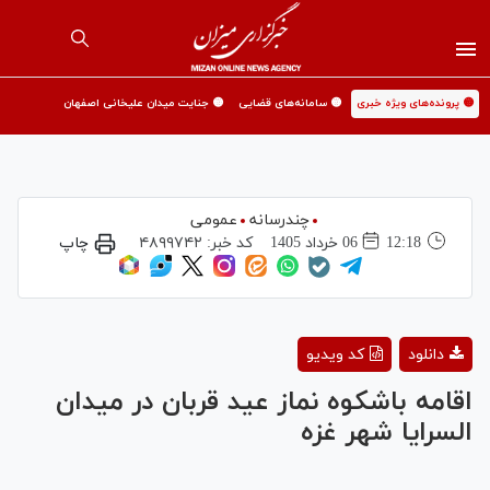
🟡 پرونده‌های ویژه خبری
🟡 سامانه‌های قضایی
🟡 جنایت میدان علیخانی اصفهان
چندرسانه
عمومی
12:18
06 خرداد 1405
کد خبر:
۴۸۹۹۷۴۲
چاپ
Play
دانلود
کد ویدیو
Video
اقامه باشکوه نماز عید قربان در میدان
السرایا شهر غزه