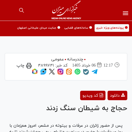
🟡 پرونده‌های ویژه خبری
🟡 سامانه‌های قضایی
🟡 جنایت میدان علیخانی اصفهان
چندرسانه
عمومی
12:17
06 خرداد 1405
کد خبر:
۴۸۹۹۷۴۱
چاپ
Play
دانلود
کد ویدیو
Video
حجاج به شیطان سنگ زدند
پس از حضور زائران در عرفات و بیتوته در مشعر، امروز هم‌زمان با
روز عیدقربان با حضور در سرزمین منا راهی رمی جمرات شدند تا به