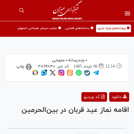
🟡 پرونده‌های ویژه خبری
🟡 سامانه‌های قضایی
🟡 جنایت میدان علیخانی اصفهان
چندرسانه
عمومی
12:14
06 خرداد 1405
کد خبر:
۴۸۹۹۷۴۰
چاپ
Play
دانلود
کد ویدیو
Video
اقامه نماز عید قربان در بین‌الحرمین