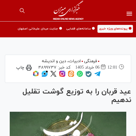
🟡 پرونده‌های ویژه خبری
🟡 سامانه‌های قضایی
🟡 جنایت میدان علیخانی اصفهان
فرهنگی
ادبیات، دین و اندیشه
12:01
06 خرداد 1405
کد خبر:
۴۸۹۹۷۳۷
چاپ
عید قربان را به توزیع گوشت تقلیل
ندهیم