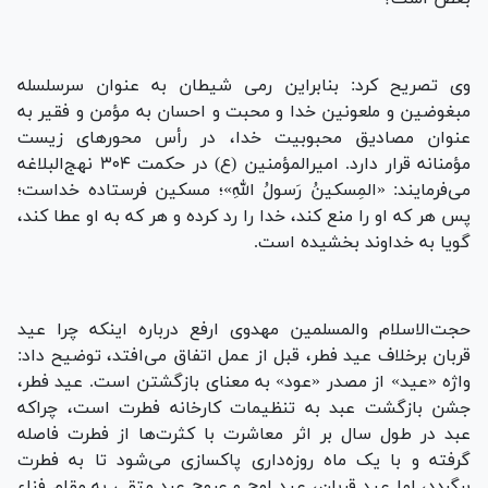
وی تصریح کرد: بنابراین رمی شیطان به عنوان سرسلسله
مبغوضین و ملعونین خدا و محبت و احسان به مؤمن و فقیر به
عنوان مصادیق محبوبیت خدا، در رأس محورهای زیست
مؤمنانه قرار دارد. امیرالمؤمنین (ع) در حکمت ۳۰۴ نهج‌البلاغه
می‌فرمایند: «المِسکینُ رَسولُ اللهِ»؛ مسکین فرستاده خداست؛
پس هر که او را منع کند، خدا را رد کرده و هر که به او عطا کند،
گویا به خداوند بخشیده است.
حجت‌الاسلام والمسلمین مهدوی ارفع درباره اینکه چرا عید
قربان برخلاف عید فطر، قبل از عمل اتفاق می‌افتد، توضیح داد:
واژه «عید» از مصدر «عود» به معنای بازگشتن است. عید فطر،
جشن بازگشت عبد به تنظیمات کارخانه فطرت است، چراکه
عبد در طول سال بر اثر معاشرت با کثرت‌ها از فطرت فاصله
گرفته و با یک ماه روزه‌داری پاکسازی می‌شود تا به فطرت
برگردد، اما عید قربان، عید اوج و عروج عبد متقی به مقام فناء