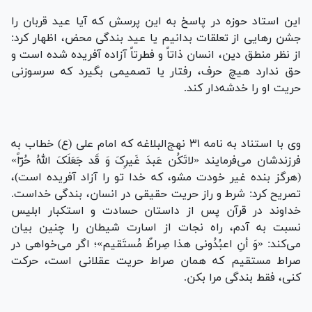
این استاد حوزه در پاسخ به این پرسش که آیا عید قربان را
جشن رهایی از تعلقات بدانیم یا عید بندگی محض، اظهار کرد:
از نظر منطق دین، انسان ذاتاً و فطرتاً آزاده آفریده شده است و
حق ندارد هیچ حرف، رفتار یا تصمیمی بگیرد که سرسوزنی
حریت او را خدشه‌دار کند.
وی با استناد به نامه ۳۱ نهج‌البلاغه که امام علی (ع) خطاب به
فرزندشان می‌فرمایند «لاتَکُن عَبدَ غَیرِکَ وَ قَد جَعَلَکَ اللهُ حُرّاً»
(هرگز بنده غیر خودت مشو، که خدا تو را آزاد آفریده است)،
تصریح کرد: شرط و راز حریت حقیقی در انسان، بندگی خداست.
خداوند در قرآن پس از داستان حسادت و استکبار ابلیس
نسبت به آدم، راه نجات از اسارت شیطان را چنین بیان
می‌کند: «وَ أنِ اعبُدُونی هذا صِراطٌ مُستَقیم»؛ اگر می‌خواهی در
صراط مستقیم که همان صراط حریت عقلانی است، حرکت
کنی، فقط بندگی مرا بکن.