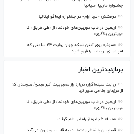
جشنواره ماربیا اسپانیا
درخشش «مرد آرام» در جشنواره ایماگو ایتالیا
اربعین در قاب دوربین‌های خودنما/ از «طی طریق» تا
«ویترین بلاگری»
«سوئز» روی آنتن شبکه چهار؛ روایت ۲۴ ساعتی که
امپراتوری بریتانیا را فروپاشید
پربازدیدترین اخبار
روایت سینماگران درباره راز محبوبیت اکبر عبدی/ هنرمندی که
از مرزهای جناحی عبور کرد
اربعین در قاب دوربین‌های خودنما/ از «طی طریق» تا
«ویترین بلاگری»
«مینا» ۲ جایزه از راه ابریشم گرفت
قصابیان با نقشی متفاوت به قاب تلویزیون می‌آید