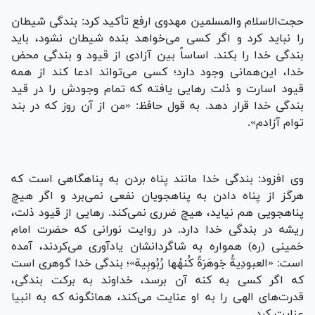
حجت‌الاسلام والمسلمین مهدوی ارفع تأکید کرد: بندگی شیطان
را نباید کرد و اگر کسی می‌خواهد بنده شیطان نشود، باید
بندگی خدا را بکند. اساساً بین آزادی از قیود و بندگی محض
خدا، این‌همانی وجود دارد؛ کسی می‌تواند ادعا کند از همه
قیود اسارت و ذلت رهایی یافته که تمام وجودش را در قید
بندگی خدا قرار دهد. به قول حافظ: «من از آن روز که در بند
توام آزادم».
وی افزود: بندگی خدا مانند پناه بردن به پناهگاهی است که
هرگز از پناه دادن به پناهجویان نفعی نمی‌برد و اگر هیچ
پناهجویی هم نیاید، هیچ ضرری نمی‌کند. رهایی از قیود ذلت،
ریشه در بندگی خدا دارد. در روایت نورانی که حضرت امام
خمینی (ره) همواره به شاگردانشان یادآوری می‌کردند، آمده
است: «العبودِیةُ جَوهَرَةٌ کُنهُها رُبُوبِیة»؛ بندگی خدا گوهری است
که اگر کسی به کنه آن برسد، خداوند به برکت بندگی،
قدرت‌های الهی را به او عنایت می‌کند، همانگونه که به انبیا
عنایت کرد.