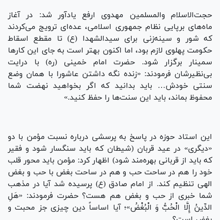
حجت‌الاسلام والمسلمین مهدوی ارفع یادآور شد: در آغاز
ماه‌های برپایی نظام جمهوری اسلامی، عده‌ای ترویج می‌کردند
که شور و سینه‌زنی برای سیدالشهدا (ع) تا مقطع اسقاط
حکومت پهلوی لازم بود، اما اکنون بهتر است به جای این کارها
سمینار برگزار شود. حضرت امام خمینی (ره) با درایت
بی‌نظیرشان فرمودند: «زنده نگه داشتن عاشورا با همان وضع
سنتی خودش… باید بدانید که اگر بخواهید نهضت شما
محفوظ بماند، باید این سنت‌ها را حفظ کنید.»
این استاد حوزه در پاسخ به پرسشی درباره نسبت مؤمن با دو
«دیگری» در عید قربان (شیطان که باید سنگسار شود و فقیر
که باید از قربانی بهره‌مند شود) اظهار کرد: مؤمن باید محور قلب
خود را هم در ساحت حب و هم در ساحت بغض با حب و بغض
الهی تنظیم کند. از امام صادق (ع) پرسیده شد آیا در مذهب
شما خبری از حب و بغض هم هست؟ حضرت فرمودند: «هَلِ
الدِّینُ إِلَّا الْحُبُّ وَ الْبُغْضُ»؛ آیا اساساً دین چیزی جز محبت و
بغض است؟