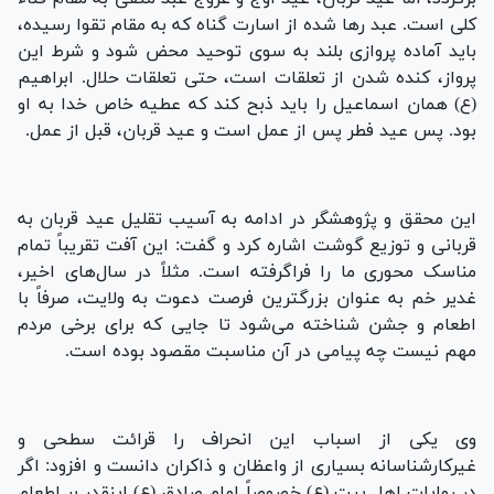
کلی است. عبد رها شده از اسارت گناه که به مقام تقوا رسیده،
باید آماده پروازی بلند به سوی توحید محض شود و شرط این
پرواز، کنده شدن از تعلقات است، حتی تعلقات حلال. ابراهیم
(ع) همان اسماعیل را باید ذبح کند که عطیه خاص خدا به او
بود. پس عید فطر پس از عمل است و عید قربان، قبل از عمل.
این محقق و پژوهشگر در ادامه به آسیب تقلیل عید قربان به
قربانی و توزیع گوشت اشاره کرد و گفت: این آفت تقریباً تمام
مناسک محوری ما را فراگرفته است. مثلاً در سال‌های اخیر،
غدیر خم به عنوان بزرگترین فرصت دعوت به ولایت، صرفاً با
اطعام و جشن شناخته می‌شود تا جایی که برای برخی مردم
مهم نیست چه پیامی در آن مناسبت مقصود بوده است.
وی یکی از اسباب این انحراف را قرائت سطحی و
غیرکارشناسانه بسیاری از واعظان و ذاکران دانست و افزود: اگر
در روایات اهل بیت (ع) خصوصاً امام صادق (ع) اینقدر بر اطعام