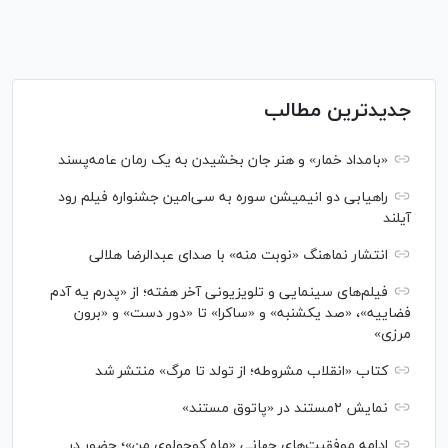
جدیدترین مطالب
«بامداد خمار» و هنر جان بخشیدن به یک رمان عامه‌پسند
راهیابی دو انیمیشن سوره به سی‌امین جشنواره فیلم رود
آیلند
انتشار نماهنگ «نوبت منه» با صدای عبدالرضا هلالی
فیلم‌های سینمایی و تلویزیونی آخر هفته؛ از «پدرم یه آدم
فضاییه»، «صد یکشنبه» و «ساکرا» تا «دور دست» و «برون
مرزی»
کتاب «انقلاب مشروطه؛ از تولد تا مرگ» منتشر شد
نمایش ۲مستند در «پاتوق مستند»
ادامه موفقیت‌های جهانی «ماه کوچولوی من»؛ حضور در