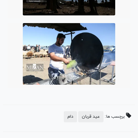
برچسب ها:
عید قربان
دام