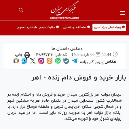
🟡 پرونده‌های ویژه خبری
🟡 سامانه‌های قضایی
🟡 جنایت میدان علیخانی اصفهان
عکس
استان ها
11:44
06 خرداد 1405
کد خبر:
۴۸۹۹۷۳۳
چاپ
عکاس:
پرویز گلی زاده
بازار خريد و فروش دام زنده - اهر
میدان دوّاب اهر بزرگترین میدان خرید و فروش دام و احشام زنده در
شمالغرب کشور است.این میدان در ابتدای جاده اهر به مشکین شهر
و در شمال شرقی استان آذربایجان شرقی و منطقه قره‌داغ قرار دارد. با
اینکه بازار دوّاب اهر به صورت روزانه دایر است، اما در عید قربان
روز‌های شلوغ خود را تجربه می‌کند.