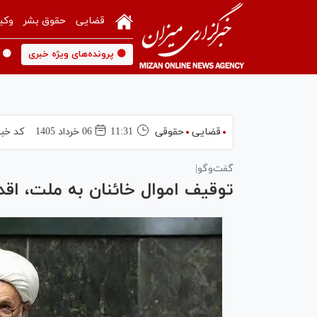
قضایی
حقوق بشر
وکی
🟡 پرونده‌های ویژه خبری
🟡 
قضایی
حقوقی
11:31
06 خرداد 1405
کد خبر
گفت‌وگو|
توقیف اموال خائنان به ملت، اقد