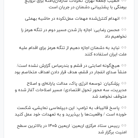
خطیب جمعه تهران: تحرکات سازمان‌یافته برای ترویج
برهنگی با پشتیبانی دشمنان در جریان است
انهدام کنترل‌شده مهمات عمل‌نکرده در حاشیه بهمئی
محسن رضایی: اجازه باز شدن مسیر دوم در تنگه هرمز را
نخواهیم داد
نباید به دشمنان اجازه دهیم از تنگه هرمز برای اقدام علیه
ملت ایران استفاده کنند
هیچ‌گونه اصابتی در قشم و بندرعباس گزارش نشده است/
منشأ صدای انفجار در قشم، هدف قرار دادن اهداف متخاصم بود
پزشکیان: توسعه انرژی پاک، عدالت یارانه‌ای و اصلاح
مدیریت، سه محور تحول اقتصادی/ مسیر اصلاحات آغاز شده و
متوقف نخواهد شد
پاسخ قالیباف به ترامپ: این دیپلماسی نمایشی، شکست
خورده است / واقعیت‌ها را بپذیرید و به تعهدات خود عمل کنید
رییس ستاد مرکزی اربعین: اربعین ۱۴۰۵ در بالاترین سطح
امنیت برگزار شد