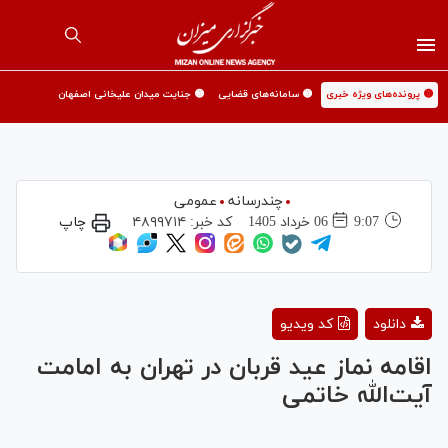
🟡 پرونده‌های ویژه خبری
🟡 سامانه‌های قضایی
🟡 جنایت میدان علیخانی اصفهان
چندرسانه
عمومی
9:07
06 خرداد 1405
کد خبر:
۴۸۹۹۷۱۴
چاپ
Play
دانلود
کد ویدیو
Video
اقامه نماز عید قربان در تهران به امامت
آیت‌الله خاتمی