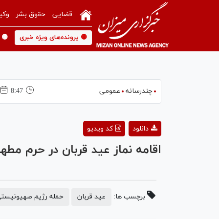
قضایی
حقوق بشر
وکی
🟡 پرونده‌های ویژه خبری
🟡 
چندرسانه
عمومی
8:47
دانلود
کد ویدیو
اقامه نماز عید قربان در حرم مطه
برچسب ها:
عید قربان
حمله رژیم صهیونیستی 