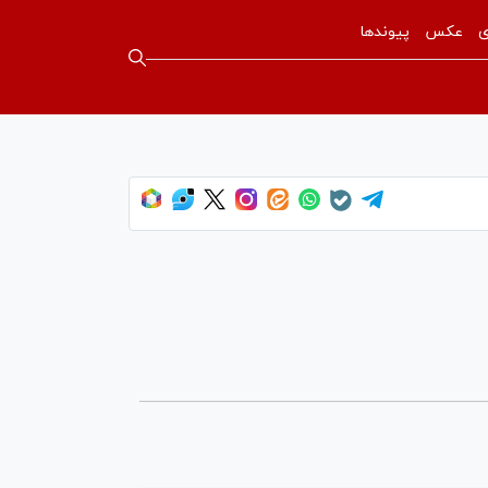
ی
عکس
پیوندها