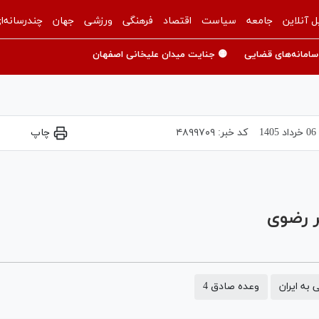
ل آنلاین
جامعه
سیاست
اقتصاد
فرهنگی
ورزشی
جهان
چندرسانه‌ا
سامانه‌های قضایی
🟡 جنایت میدان علیخانی اصفهان
06 خرداد 1405
کد خبر:
۴۸۹۹۷۰۹
چاپ
Play
Video
ر رضوی
به ایران
وعده صادق 4